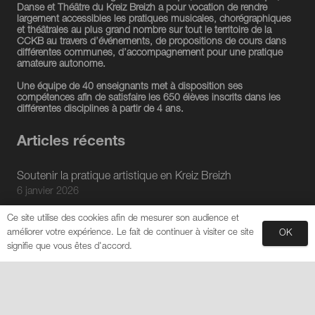
Danse et Théâtre du Kreiz Breizh a pour vocation de rendre
largement accessibles les pratiques musicales, chorégraphiques
et théâtrales au plus grand nombre sur tout le territoire de la
CCKB au travers d’événements, de propositions de cours dans
différentes communes, d’accompagnement pour une pratique
amateure autonome.
Une équipe de 40 enseignants met à disposition ses
compétences afin de satisfaire les 650 élèves inscrits dans les
différentes disciplines à partir de 4 ans.
Articles récents
Soutenir la pratique artistique en Kreiz Breizh
6 janvier 2026
Quelques places sont encore à prendre !
Ce site utilise des cookies afin de mesurer son audience et
5 novembre 2025
améliorer votre expérience. Le fait de continuer à visiter ce site
OK
Trois nouvelles enseignantes ont rejoint notre équipe
signifie que vous êtes d'accord.
20 octobre 2023
École de Musique, Danse & Théâtre du Kreiz Breizh –
Arz ’n Diharz Kreiz Breizh