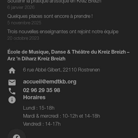
Soutenir la pratique artistique en Kreiz Breizh
6 janvier 2026
Quelques places sont encore à prendre !
5 novembre 2025
Trois nouvelles enseignantes ont rejoint notre équipe
20 octobre 2023
École de Musique, Danse & Théâtre du Kreiz Breizh –
Arz ’n Diharz Kreiz Breizh
home
6 rue Abbé Gibert, 22110 Rostrenen
mail
accueil@emdtkb.org
phone
02 96 29 35 98
Horaires
info
Lundi : 15-18h
Mardi & mercredi : 10-12h et 14-18h
Vendredi : 14-17h