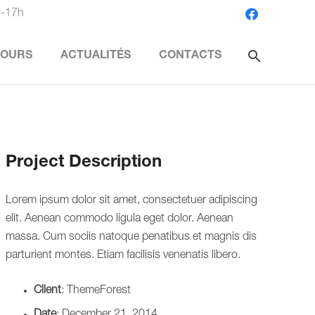
4-17h
search
COURS
ACTUALITÉS
CONTACTS
Project Description
Lorem ipsum dolor sit amet, consectetuer adipiscing
elit. Aenean commodo ligula eget dolor. Aenean
massa. Cum sociis natoque penatibus et magnis dis
parturient montes. Etiam facilisis venenatis libero.
Client
: ThemeForest