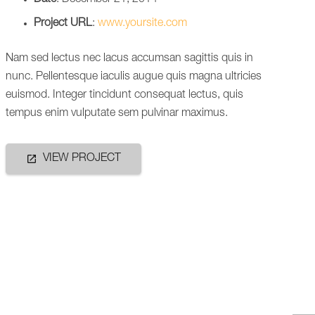
Date
: December 21, 2014
Project URL
:
www.yoursite.com
Nam sed lectus nec lacus accumsan sagittis quis in
nunc. Pellentesque iaculis augue quis magna ultricies
euismod. Integer tincidunt consequat lectus, quis
tempus enim vulputate sem pulvinar maximus.
open_in_new
VIEW PROJECT