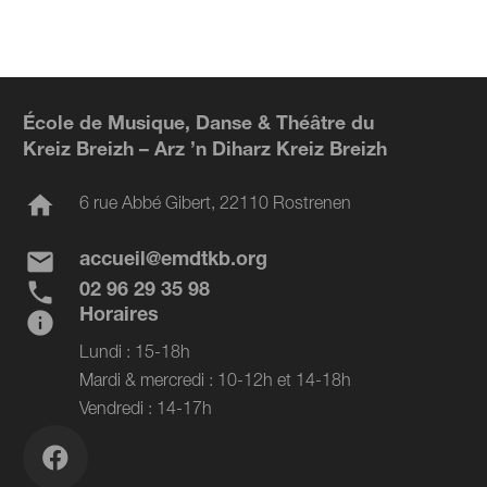
École de Musique, Danse & Théâtre du
Kreiz Breizh – Arz ’n Diharz Kreiz Breizh
home
6 rue Abbé Gibert, 22110 Rostrenen
mail
accueil@emdtkb.org
phone
02 96 29 35 98
Horaires
info
Lundi : 15-18h
Mardi & mercredi : 10-12h et 14-18h
Vendredi : 14-17h